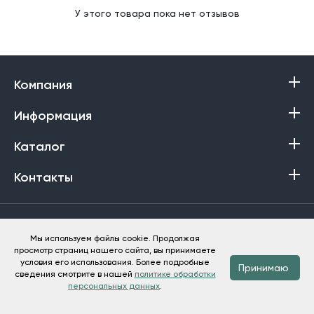
У этого товара пока нет отзывов
Компания
Информация
Каталог
Контакты
Политика в отношении обработки персональных данных
Мы используем файлы cookie. Продолжая
просмотр страниц нашего сайта, вы принимаете
Баракат-Текс © 2013-2026
условия его использования. Более подробные
Принимаю
сведения смотрите в нашей
политике обработки
персональных данных
.