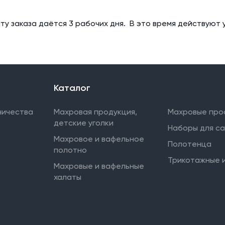
ту заказа даётся 3 рабочих дня. В это время действуют 
Каталог
ничества
Махровая продукция,
Махровые про
детские уголки
Наборы для с
Махровое и вафельное
Полотенца
полотно
Трикотажные 
Махровые и вафельные
халаты