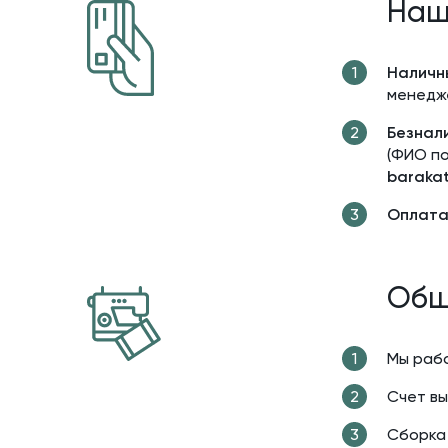
Наш
Наличн
менедж
Безнал
(ФИО по
barakat
Оплата 
Общ
Мы раб
Cчет вы
Сборка 