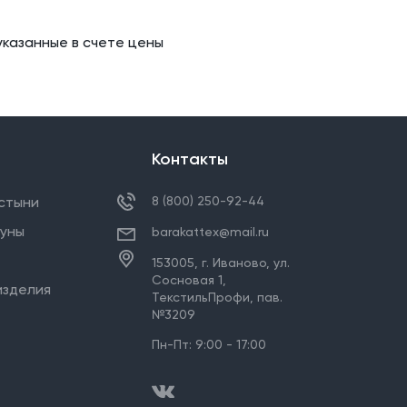
указанные в счете цены
Контакты
стыни
8 (800) 250-92-44
ауны
barakattex@mail.ru
153005,
г. Иваново
,
ул.
Сосновая 1,
изделия
ТекстильПрофи, пав.
№3209
Пн-Пт: 9:00 - 17:00