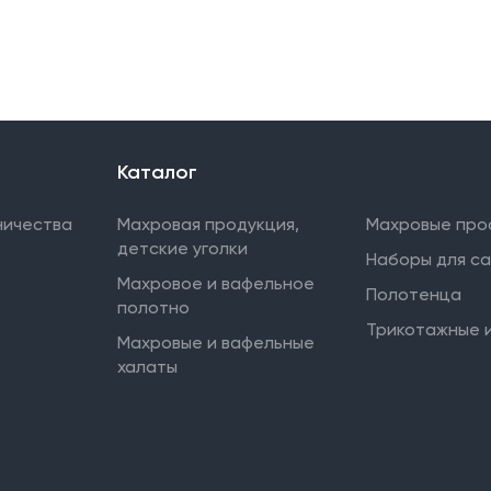
Каталог
ничества
Махровая продукция,
Махровые про
детские уголки
Наборы для с
Махровое и вафельное
Полотенца
полотно
Трикотажные 
Махровые и вафельные
халаты