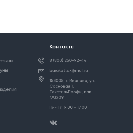
Контакты
стыни
8 (800) 250-92-44
ауны
barakattex@mail.ru
153005,
г. Иваново
,
ул.
Сосновая 1,
изделия
ТекстильПрофи, пав.
№3209
Пн-Пт: 9:00 - 17:00