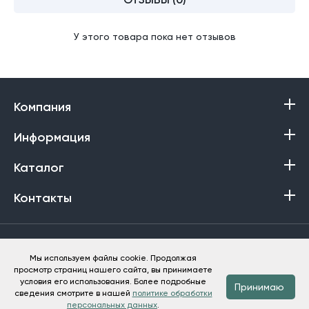
У этого товара пока нет отзывов
Компания
Информация
Каталог
Контакты
Политика в отношении обработки персональных данных
Мы используем файлы cookie. Продолжая
просмотр страниц нашего сайта, вы принимаете
Баракат-Текс © 2013-2026
условия его использования. Более подробные
Принимаю
сведения смотрите в нашей
политике обработки
персональных данных
.