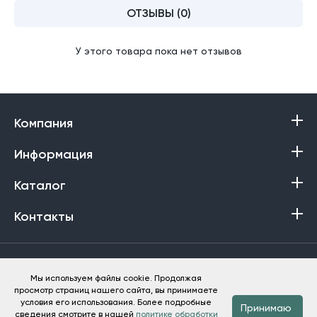
ОТЗЫВЫ (0)
У этого товара пока нет отзывов
Компания
Информация
Каталог
Контакты
Политика в отношении обработки персональных данных
Мы используем файлы cookie. Продолжая
просмотр страниц нашего сайта, вы принимаете
Баракат-Текс © 2013-2026
условия его использования. Более подробные
Принимаю
сведения смотрите в нашей
политике обработки