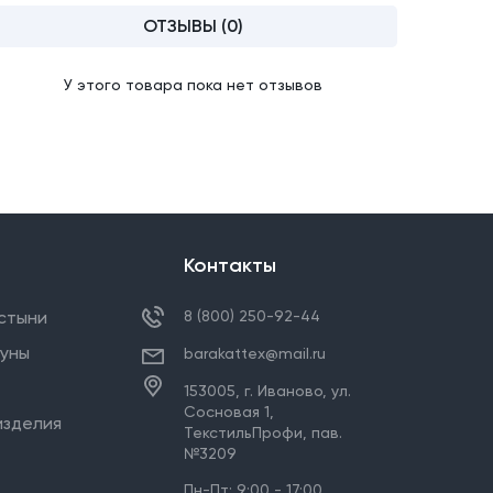
ОТЗЫВЫ (0)
У этого товара пока нет отзывов
Контакты
стыни
8 (800) 250-92-44
ауны
barakattex@mail.ru
153005,
г. Иваново
,
ул.
Сосновая 1,
изделия
ТекстильПрофи, пав.
№3209
Пн-Пт: 9:00 - 17:00