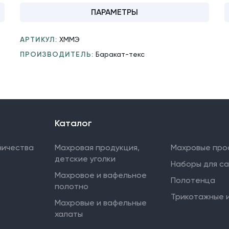
ПАРАМЕТРЫ
АРТИКУЛ:
ХММЭ
ПРОИЗВОДИТЕЛЬ:
Баракат-текс
Каталог
ничества
Махровая продукция,
Махровые про
детские уголки
Наборы для с
Махровое и вафельное
Полотенца
полотно
Трикотажные 
Махровые и вафельные
халаты