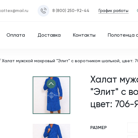
График работы
kattex@mail.ru
8 (800) 250-92-44
Оплата
Доставка
Контакты
Полотенца 
Халат мужской махровый "Элит" с воротником шалькой, цвет: 7
Халат муж
"Элит" с в
цвет: 706-
РАЗМЕР