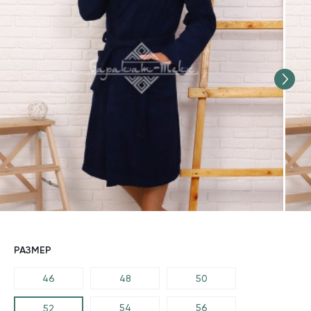
РАЗМЕР
46
48
50
54
56
52