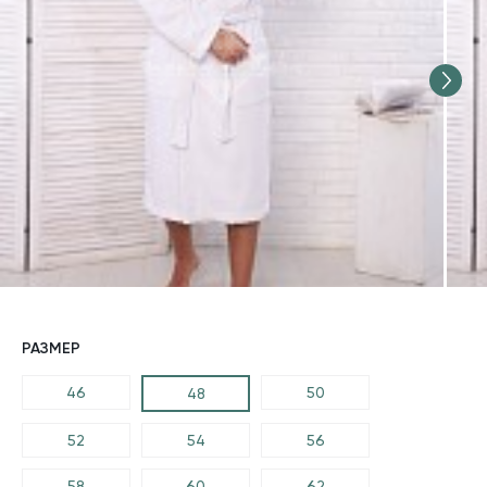
РАЗМЕР
46
50
48
52
54
56
58
60
62