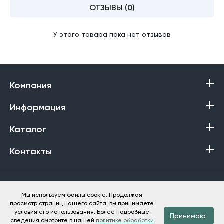
ОТЗЫВЫ (0)
У этого товара пока нет отзывов
Компания
Информация
Каталог
Контакты
Политика в отношении обработки персональных данных
Мы используем файлы cookie. Продолжая
просмотр страниц нашего сайта, вы принимаете
Баракат-Текс © 2013-2026
условия его использования. Более подробные
Принимаю
сведения смотрите в нашей
политике обработки