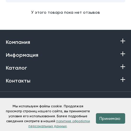
У этого товара пока нет отзывов
Компания
Информация
Каталог
Контакты
Политика в отношении обработки персональных данных
Мы используем файлы cookie. Продолжая
просмотр страниц нашего сайта, вы принимаете
Баракат-Текс © 2013-2026
условия его использования. Более подробные
Принимаю
сведения смотрите в нашей
политике обработки
персональных данных
.