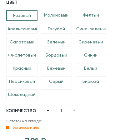
ЦВЕТ
Малиновый
Желтый
Розовый
Апельсиновый
Голубой
Сине-зеленый
Салатовый
Зеленый
Сиреневый
Фиолетовый
Бордовый
Синий
Красный
Бежевый
Белый
Персиковый
Серый
Бирюза
Шоколадный
-
+
КОЛИЧЕСТВО
Остаток на складе:
осталось мало