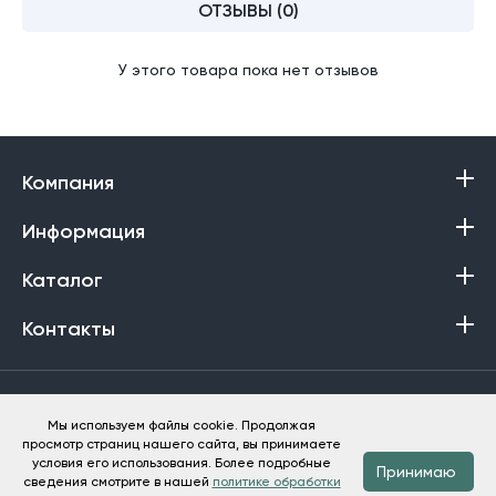
ОТЗЫВЫ (0)
У этого товара пока нет отзывов
Компания
Информация
Каталог
Контакты
Политика в отношении обработки персональных данных
Мы используем файлы cookie. Продолжая
просмотр страниц нашего сайта, вы принимаете
Баракат-Текс © 2013-2026
условия его использования. Более подробные
Принимаю
сведения смотрите в нашей
политике обработки