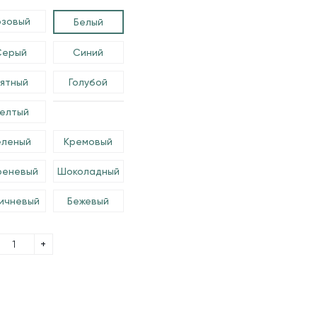
озовый
Белый
Серый
Синий
ятный
Голубой
елтый
еленый
Кремовый
реневый
Шоколадный
ичневый
Бежевый
+