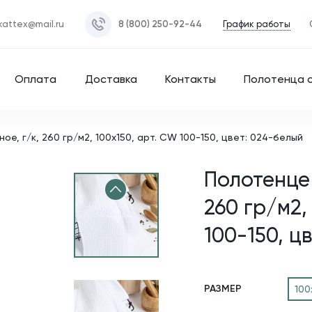
График работы
kattex@mail.ru
8 (800) 250-92-44
Оплата
Доставка
Контакты
Полотенца 
е, г/к, 260 гр/м2, 100х150, арт. CW 100-150, цвет: 024-белый
Полотенце 
260 гр/м2,
100-150, ц
РАЗМЕР
100