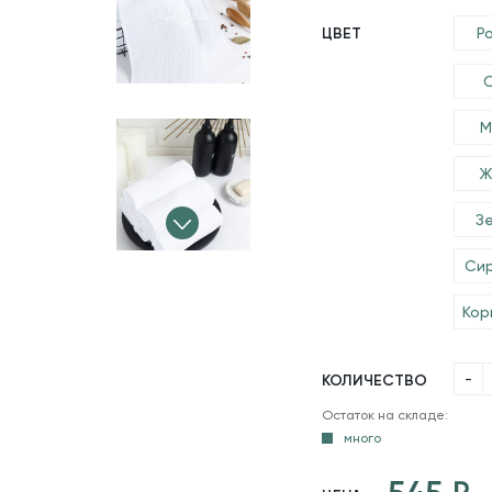
ЦВЕТ
Р
М
Ж
З
Си
Кор
-
КОЛИЧЕСТВО
Остаток на складе:
много