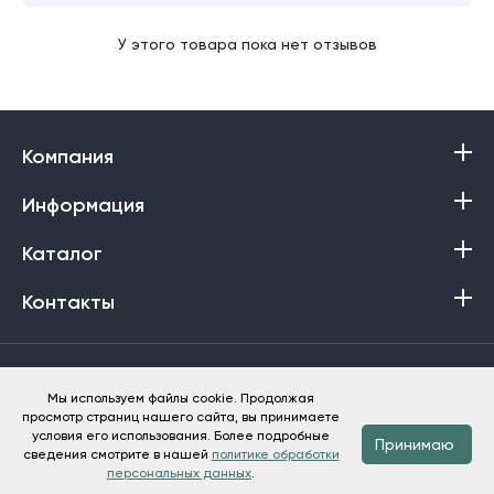
У этого товара пока нет отзывов
Компания
Информация
Каталог
Контакты
Политика в отношении обработки персональных данных
Мы используем файлы cookie. Продолжая
просмотр страниц нашего сайта, вы принимаете
Баракат-Текс © 2013-2026
условия его использования. Более подробные
Принимаю
сведения смотрите в нашей
политике обработки
персональных данных
.