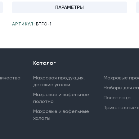
ПАРАМЕТРЫ
АРТИКУЛ:
BTFO-1
Каталог
ничества
Махровая продукция,
Махровые про
детские уголки
Наборы для с
Махровое и вафельное
Полотенца
полотно
Трикотажные 
Махровые и вафельные
халаты