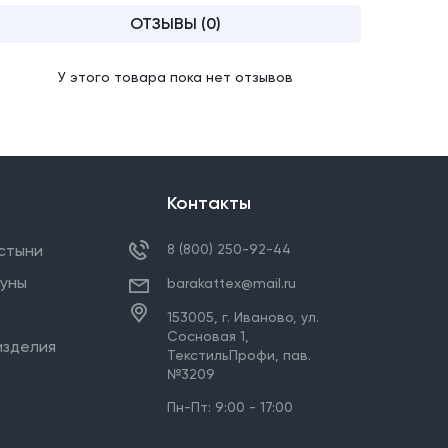
ОТЗЫВЫ (0)
У этого товара пока нет отзывов
Контакты
стыни
8 (800) 250-92-44
ауны
barakattex@mail.ru
153005,
г. Иваново
,
ул.
Сосновая 1,
изделия
ТекстильПрофи, пав.
№3209
Пн-Пт: 9:00 - 17:00