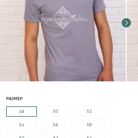
РАЗМЕР
50
52
48
54
56
58
60
62
64