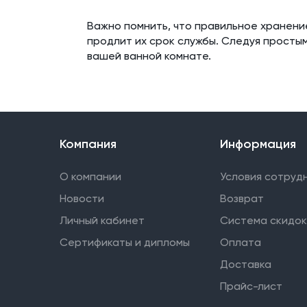
Важно помнить, что правильное хранени
продлит их срок службы. Следуя простым
вашей ванной комнате.
Компания
Информация
О компании
Условия сотруд
Новости
Возврат
Личный кабинет
Система скидок
Сертификаты и дипломы
Оплата
Доставка
Прайс-лист