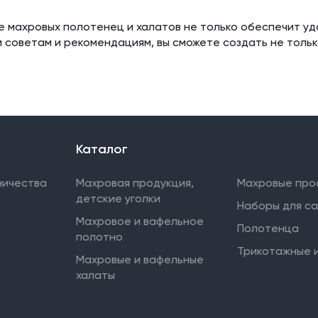
е махровых полотенец и халатов не только обеспечит уд
 советам и рекомендациям, вы сможете создать не тольк
Каталог
ничества
Махровая продукция,
Махровые про
детские уголки
Наборы для с
Махровое и вафельное
Полотенца
полотно
Трикотажные 
Махровые и вафельные
халаты