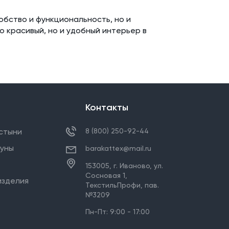
обство и функциональность, но и
о красивый, но и удобный интерьер в
Контакты
стыни
8 (800) 250-92-44
ауны
barakattex@mail.ru
153005,
г. Иваново
,
ул.
Сосновая 1,
изделия
ТекстильПрофи, пав.
№3209
Пн-Пт: 9:00 - 17:00