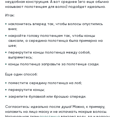
неудобная конструкция. А вот среднее (его еще обычно
называют полотенцем для волос) подойдет идеально.
Итак:
наклонитесь вперед так, чтобы волосы опустились
вниз;
накройте голову полотенцем так, чтобы концы
свисали, а середина полотенца была примерно на
шее;
перекрутите концы полотенца между собой,
выпрямитесь;
концы полотенца заправьте за полотенце сзади.
Еще один способ:
поместите середину полотенца на лоб;
перекрутите концы;
закрепите булавкой или брошью спереди.
Согласитесь: идеально после душа! Можно, к примеру,
наложить на лицо маску и не испачкать мокрые волосы.
Натуральная ткань
полотенца
впитает воду, да и волосы