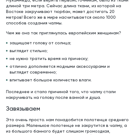
Мухаммеда, если верить первоисточникам, была из ткани
длиной три метра. Сейчас длина ткани, из которой на
Востоке закручивают тюрбан, может достигать 20
метров! Всего же в мире насчитывается около 1000
способов создания чалмы.
Чем же она так приглянулась европейским женщинам?
защищает голову от солнца;
выглядит стильно;
не нужно тратить время на прическу;
отлично дополняется модными аксессуарами и
выглядит современно;
впитывает большое количество влаги.
Последнее и стало причиной того, что чалму стали
накручивать на голову после ванной и душа.
Завязываем
Это очень просто. нам понадобится полотенце среднего
размера. Маленькое полотенце не закрутится в чалму, а
из большого банного будет слишком громоздкая,