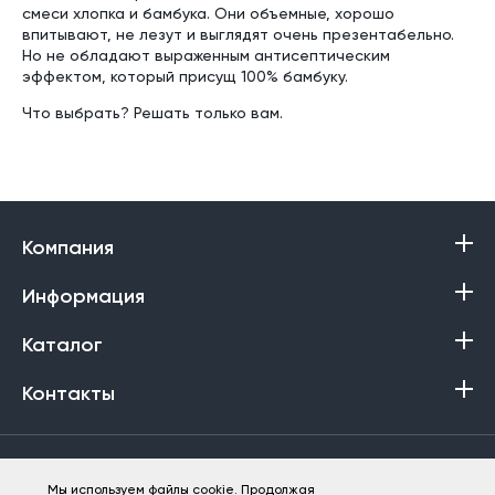
смеси хлопка и бамбука. Они объемные, хорошо
впитывают, не лезут и выглядят очень презентабельно.
Но не обладают выраженным антисептическим
эффектом, который присущ 100% бамбуку.
Что выбрать? Решать только вам.
Компания
Информация
Каталог
Контакты
Политика в отношении обработки персональных данных
Мы используем файлы cookie. Продолжая