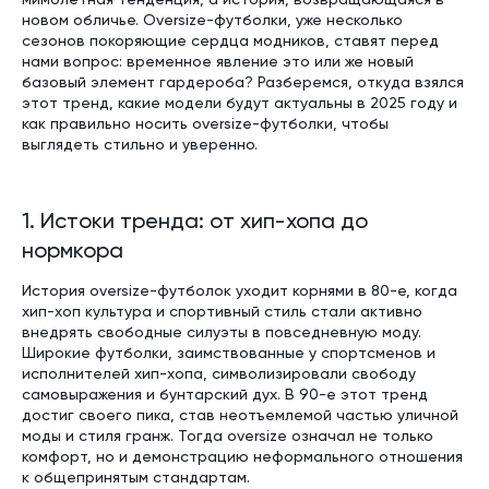
новом обличье. Oversize-футболки, уже несколько
сезонов покоряющие сердца модников, ставят перед
нами вопрос: временное явление это или же новый
базовый элемент гардероба? Разберемся, откуда взялся
этот тренд, какие модели будут актуальны в 2025 году и
как правильно носить oversize-футболки, чтобы
выглядеть стильно и уверенно.
1. Истоки тренда: от хип-хопа до
нормкора
История oversize-футболок уходит корнями в 80-е, когда
хип-хоп культура и спортивный стиль стали активно
внедрять свободные силуэты в повседневную моду.
Широкие футболки, заимствованные у спортсменов и
исполнителей хип-хопа, символизировали свободу
самовыражения и бунтарский дух. В 90-е этот тренд
достиг своего пика, став неотъемлемой частью уличной
моды и стиля гранж. Тогда oversize означал не только
комфорт, но и демонстрацию неформального отношения
к общепринятым стандартам.