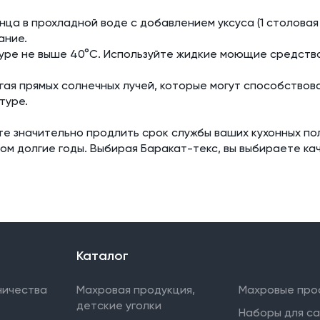
нца в прохладной воде с добавлением уксуса (1 столовая
ание.
туре не выше 40°C. Используйте жидкие моющие средства
егая прямых солнечных лучей, которые могут способствов
туре.
те значительно продлить срок службы ваших кухонных п
ом долгие годы. Выбирая Баракат-текс, вы выбираете кач
Каталог
ничества
Махровая продукция,
Махровые про
детские уголки
Наборы для с