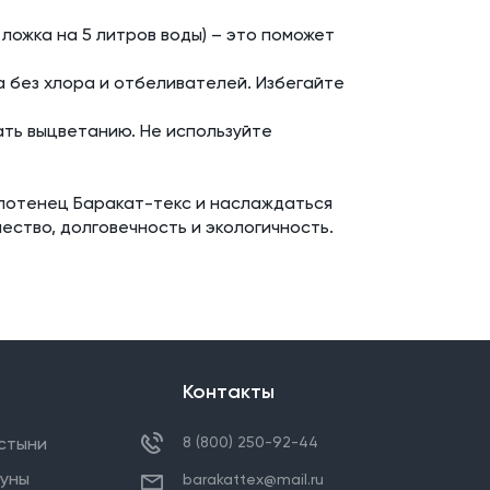
 ложка на 5 литров воды) – это поможет
 без хлора и отбеливателей. Избегайте
ать выцветанию. Не используйте
олотенец Баракат-текс и наслаждаться
ество, долговечность и экологичность.
Контакты
стыни
8 (800) 250-92-44
ауны
barakattex@mail.ru