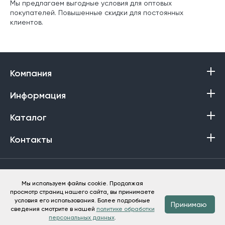
Мы предлагаем выгодные условия для оптовых
покупателей. Повышенные скидки для постоянных
клиентов.
Компания
Информация
Каталог
Контакты
Политика в отношении обработки персональных данных
Мы используем файлы cookie. Продолжая
просмотр страниц нашего сайта, вы принимаете
Баракат-Текс © 2013-2026
условия его использования. Более подробные
Принимаю
сведения смотрите в нашей
политике обработки
персональных данных
.